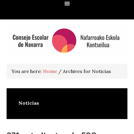
Skip
Skip
Skip
Skip
to
to
to
to
primary
main
primary
footer
navigation
content
sidebar
You are here:
Home
/
Archives for Noticias
Noticias