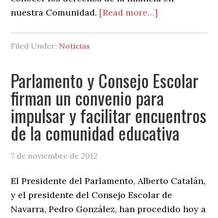
about
nuestra Comunidad.
[Read more…]
El
Presidente
Filed Under:
Noticias
participa
en
Parlamento y Consejo Escolar
el
firman un convenio para
primer
impulsar y facilitar encuentros
desayuno
temático
de la comunidad educativa
organizado
por
7 de noviembre de 2012
Unicef
El Presidente del Parlamento, Alberto Catalán,
en
y el presidente del Consejo Escolar de
el
Navarra, Pedro González, han procedido hoy a
Parlamento