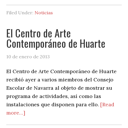
El
President
Filed Under:
Noticias
del
CE
El Centro de Arte
de
Contemporáneo de Huarte
Navarra
presenta
10 de enero de 2013
el
Informe
El Centro de Arte Contemporáneo de Huarte
anual
recibió ayer a varios miembros del Consejo
ante
Escolar de Navarra al objeto de mostrar su
la
programa de actividades, así como las
Comisión
instalaciones que disponen para ello.
[Read
de
about
more…]
Educación
El
del