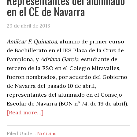
Representantes del alumnado
Locales
en el CE de Navarra
29 de abril de 2013
Amilcar F. Quinatoa
, alumno de primer curso
de Bachillerato en el IES Plaza de la Cruz de
Pamplona, y
Adriana García
, estudiante de
tercero de la ESO en el Colegio Miravalles,
fueron nombrados, por acuerdo del Gobierno
de Navarra del pasado 10 de abril,
representantes del alumnado en el Consejo
Escolar de Navarra (BON nº 74, de 19 de abril).
about
[Read more…]
Representantes
del
Filed Under:
Noticias