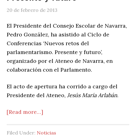
20 de febrero de 2013
El Presidente del Consejo Escolar de Navarra,
Pedro González, ha asistido al Ciclo de
Conferencias ‘Nuevos retos del
parlamentarismo. Presente y futuro’,
organizado por el Ateneo de Navarra, en
colaboración con el Parlamento.
El acto de apertura ha corrido a cargo del
Presidente del Ateneo,
Jesús María Arlabán
.
about
[Read more…]
Conferencia
sobre
Filed Under:
Noticias