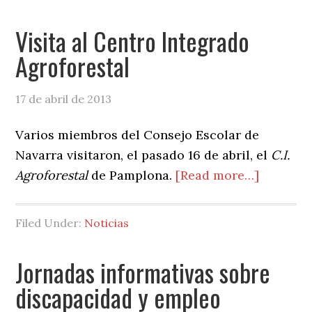
alumnado
en
Visita al Centro Integrado
el
Agroforestal
CE
de
17 de abril de 2013
Navarra
Varios miembros del Consejo Escolar de
Navarra visitaron, el pasado 16 de abril, el
C.I.
about
Agroforestal
de Pamplona.
[Read more…]
Visita
al
Filed Under:
Noticias
Centro
Integrad
Jornadas informativas sobre
Agrofore
discapacidad y empleo