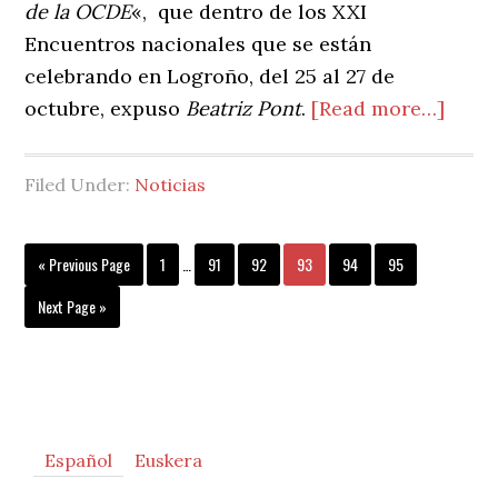
de la OCDE
«, que dentro de los XXI
de
Encuentros nacionales que se están
la
celebrando en Logroño, del 25 al 27 de
comun
abou
octubre, expuso
Beatriz Pont
.
[Read more…]
educat
El
Profe
Filed Under:
Noticias
la
visió
Interim
Go
Page
Page
Page
Page
Page
Page
«
Previous Page
1
…
91
92
93
94
95
de
pages
to
la
omitted
Go
Next Page »
to
OCD
Primary
Español
Euskera
Sidebar