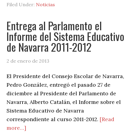
Centro
Filed Under:
Noticias
Parlament
de
de
Arte
Entrega al Parlamento el
Navarra
Contemporáneo
Informe del Sistema Educativo
de
de Navarra 2011-2012
Huarte
2 de enero de 2013
El Presidente del Consejo Escolar de Navarra,
Pedro González, entregó el pasado 27 de
diciembre al Presidente del Parlamento de
Navarra, Alberto Catalán, el Informe sobre el
Sistema Educativo de Navarra
correspondiente al curso 2011-2012.
[Read
about
more…]