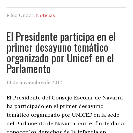
Entrega
al
Filed Under:
Noticias
Parlamento
el
El Presidente participa en el
Informe
primer desayuno temático
del
organizado por Unicef en el
Sistema
Educativo
Parlamento
de
Navarra
13 de noviembre de 2012
2011-
El Presidente del Consejo Escolar de Navarra
2012
ha participado en el primer desayuno
temático organizado por UNICEF en la sede
del Parlamento de Navarra, con el fin de dar a
conocer los derechos de la infancia en