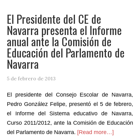
los
‘Nuevos
El Presidente del CE de
retos
Navarra presenta el Informe
del
anual ante la Comisión de
parlamentarismo.
Presente
Educación del Parlamento de
y
Navarra
futuro’
5 de febrero de 2013
El presidente del Consejo Escolar de Navarra,
Pedro González Felipe, presentó el 5 de febrero,
el Informe del Sistema educativo de Navarra,
Curso 2011/2012, ante la Comisión de Educación
about
del Parlamento de Navarra.
[Read more…]