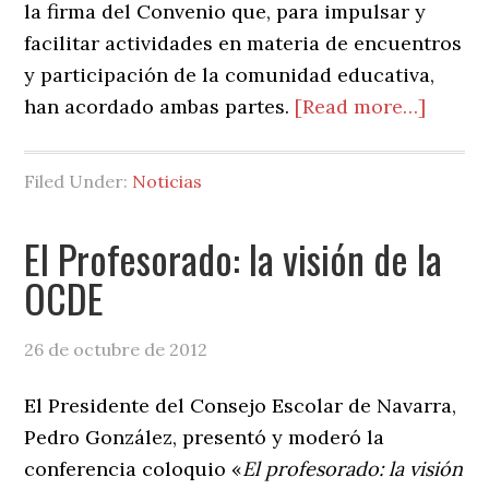
la firma del Convenio que, para impulsar y
facilitar actividades en materia de encuentros
y participación de la comunidad educativa,
about
han acordado ambas partes.
[Read more…]
Parla
y
Filed Under:
Noticias
Conse
Escola
El Profesorado: la visión de la
firman
OCDE
un
conve
26 de octubre de 2012
para
impuls
El Presidente del Consejo Escolar de Navarra,
y
Pedro González, presentó y moderó la
facilit
conferencia coloquio «
El profesorado: la visión
encue