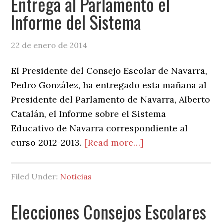
Entrega al Parlamento el
Informe del Sistema
22 de enero de 2014
El Presidente del Consejo Escolar de Navarra,
Pedro González, ha entregado esta mañana al
Presidente del Parlamento de Navarra, Alberto
Catalán, el Informe sobre el Sistema
Educativo de Navarra correspondiente al
about
curso 2012-2013.
[Read more…]
Entrega
al
Filed Under:
Noticias
Parlamento
el
Elecciones Consejos Escolares
Informe