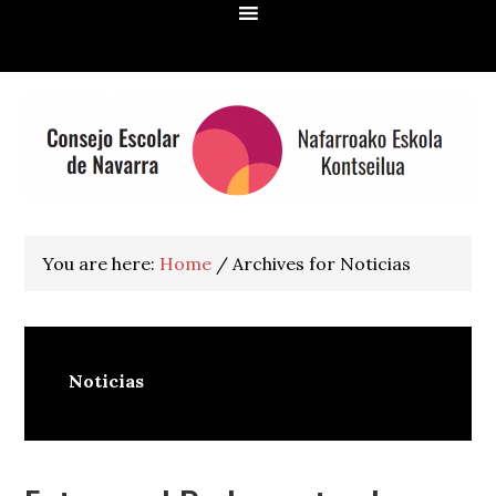
Skip
Skip
Skip
Skip
to
to
to
to
primary
main
primary
footer
navigation
content
sidebar
You are here:
Home
/
Archives for Noticias
Noticias