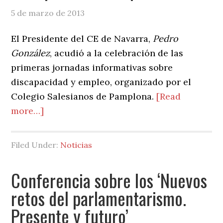
5 de marzo de 2013
El Presidente del CE de Navarra,
Pedro
González
, acudió a la celebración de las
primeras jornadas informativas sobre
discapacidad y empleo, organizado por el
Colegio Salesianos de Pamplona.
[Read
about
more…]
Jornadas
informativas
Filed Under:
Noticias
sobre
discapacidad
Conferencia sobre los ‘Nuevos
y
retos del parlamentarismo.
empleo
Presente y futuro’