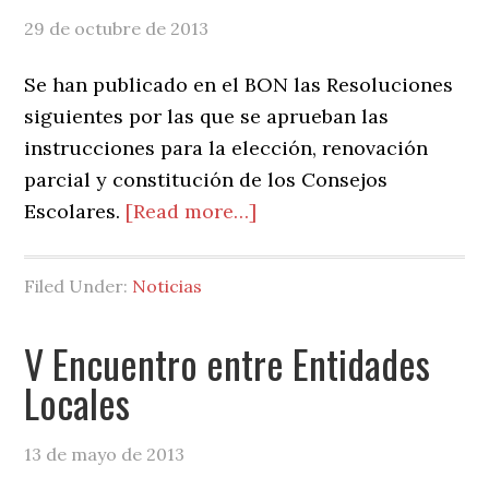
del
29 de octubre de 2013
Sistema
Se han publicado en el BON las Resoluciones
siguientes por las que se aprueban las
instrucciones para la elección, renovación
parcial y constitución de los Consejos
about
Escolares.
[Read more…]
Elecciones
Consejos
Filed Under:
Noticias
Escolares
V Encuentro entre Entidades
Locales
13 de mayo de 2013