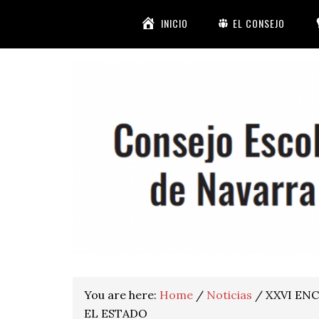
Skip
Skip
Skip
Skip
INICIO
EL CONSEJO
to
to
to
to
primary
main
primary
footer
navigation
content
sidebar
You are here:
Home
/
Noticias
/
XXVI EN
EL ESTADO