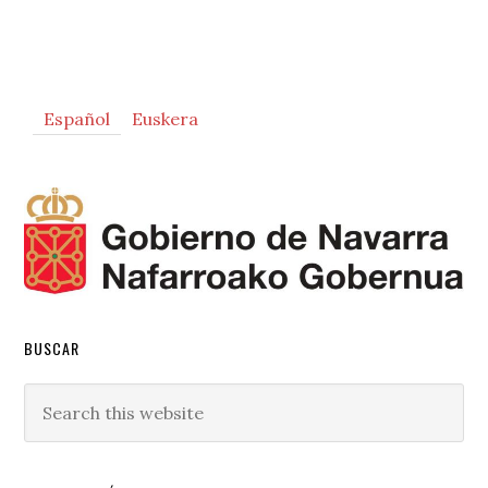
Primary
Español
Euskera
Sidebar
BUSCAR
Search
this
website