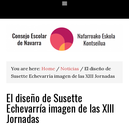
Skip
Skip
Skip
Skip
to
to
to
to
primary
main
primary
footer
navigation
content
sidebar
You are here:
Home
/
Noticias
/
El diseño de
Susette Echevarría imagen de las XIII Jornadas
El diseño de Susette
Echevarría imagen de las XIII
Jornadas