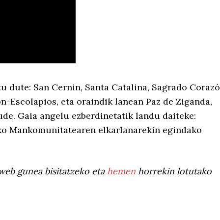
tu dute: San Cernin, Santa Catalina, Sagrado Corazó
n-Escolapios, eta oraindik lanean Paz de Ziganda,
de. Gaia angelu ezberdinetatik landu daiteke:
eko Mankomunitatearen elkarlanarekin egindako
web gunea bisitatzeko eta
hemen
horrekin lotutako