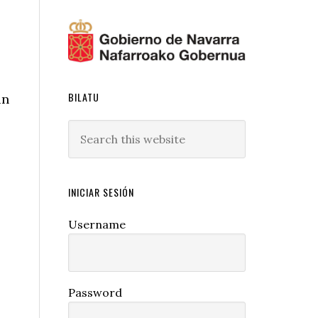
BILATU
un
Search
this
website
INICIAR SESIÓN
Username
Password