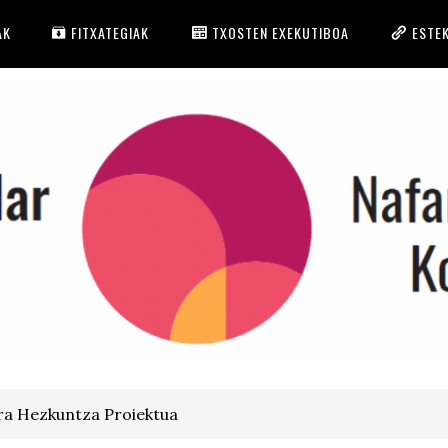
AK
FITXATEGIAK
TXOSTEN EXEKUTIBOA
ESTE
ra Hezkuntza Proiektua