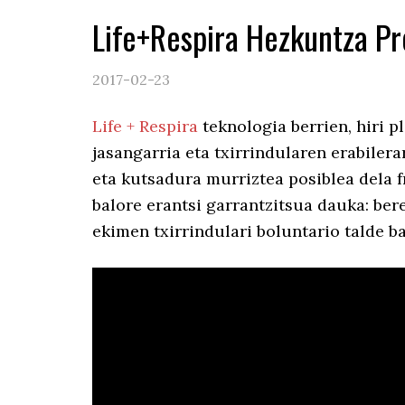
Life+Respira Hezkuntza Pr
2017-02-23
Life + Respira
teknologia berrien, hiri p
jasangarria eta txirrindularen erabiler
eta kutsadura murriztea posiblea dela 
balore erantsi garrantzitsua dauka: bere
ekimen txirrindulari boluntario talde b