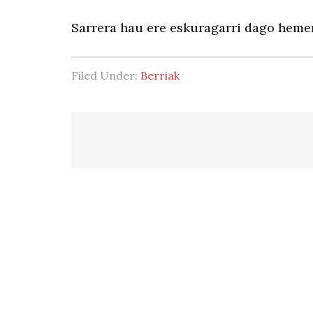
Sarrera hau ere eskuragarri dago heme
Filed Under:
Berriak