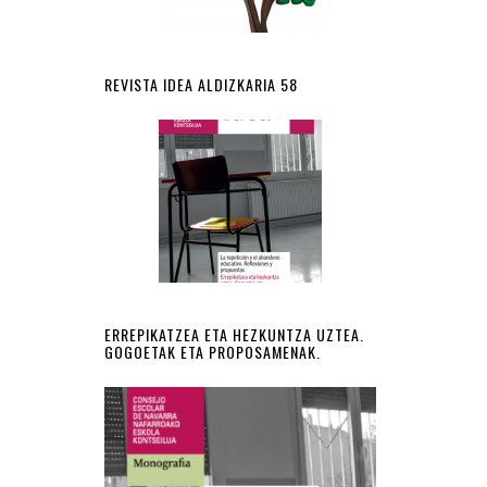
REVISTA IDEA ALDIZKARIA 58
ERREPIKATZEA ETA HEZKUNTZA UZTEA.
GOGOETAK ETA PROPOSAMENAK.