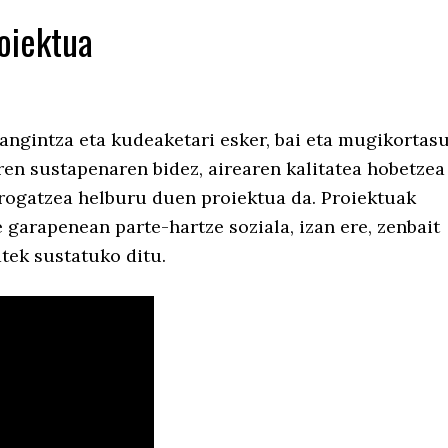
oiektua
langintza eta kudeaketari esker, bai eta mugikortas
aren sustapenaren bidez, airearen kalitatea hobetzea
frogatzea helburu duen proiektua da. Proiektuak
 garapenean parte-hartze soziala, izan ere, zenbait
atek sustatuko ditu.