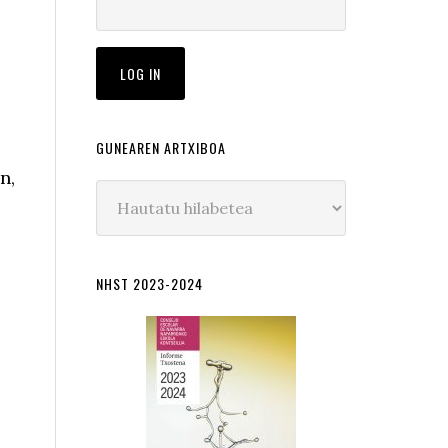
GUNEAREN ARTXIBOA
n,
Gunearen
artxiboa
NHST 2023-2024