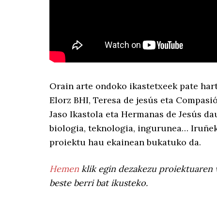
Orain arte ondoko ikastetxeek pate har
Elorz BHI, Teresa de jesús eta Compasió
Jaso Ikastola eta Hermanas de Jesús dau
biologia, teknologia, ingurunea… Iruñ
proiektu hau ekainean bukatuko da.
Hemen
klik egin dezakezu proiektuaren 
beste berri bat ikusteko.