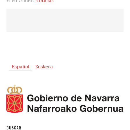
Filed Under:
Noticias
Primary
Español
Euskera
Sidebar
BUSCAR