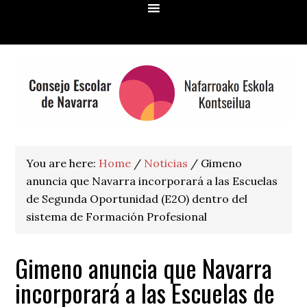
Skip
Skip
Skip
Skip
to
to
to
to
primary
main
primary
footer
navigation
content
sidebar
You are here:
Home
/
Noticias
/
Gimeno
anuncia que Navarra incorporará a las Escuelas
de Segunda Oportunidad (E2O) dentro del
sistema de Formación Profesional
Gimeno anuncia que Navarra
incorporará a las Escuelas de