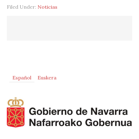
Filed Under:
Noticias
Primary
Español
Euskera
Sidebar