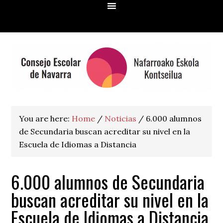
Skip
Skip
Skip
Skip
to
to
to
to
primary
main
primary
footer
navigation
content
sidebar
You are here:
Home
/
Noticias
/
6.000 alumnos
de Secundaria buscan acreditar su nivel en la
Escuela de Idiomas a Distancia
6.000 alumnos de Secundaria
buscan acreditar su nivel en la
Escuela de Idiomas a Distancia