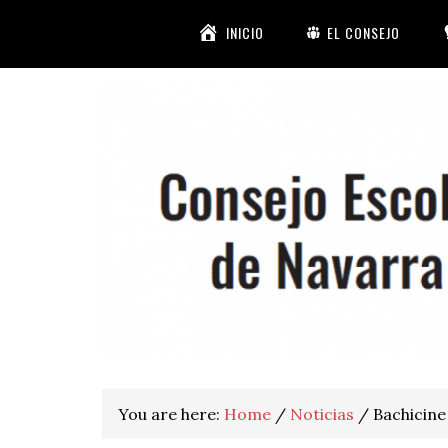
Skip
Skip
Skip
Skip
INICIO
EL CONSEJO
to
to
to
to
primary
main
primary
footer
navigation
content
sidebar
You are here:
Home
/
Noticias
/
Bachicine