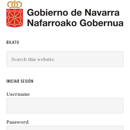
BILATU
Search
this
website
INICIAR SESIÓN
Username
Password