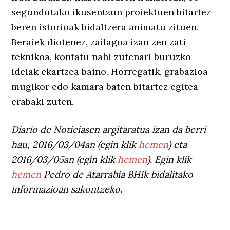
segundutako ikusentzun proiektuen bitartez
beren istorioak bidaltzera animatu zituen.
Beraiek diotenez, zailagoa izan zen zati
teknikoa, kontatu nahi zutenari buruzko
ideiak ekartzea baino. Horregatik, grabazioa
mugikor edo kamara baten bitartez egitea
erabaki zuten.
Diario de Noticiasen argitaratua izan da berri
hau, 2016/03/04an (egin klik
hemen
) eta
2016/03/05an (egin klik
hemen
). Egin klik
hemen
Pedro de Atarrabia BHIk bidalitako
informazioan sakontzeko.