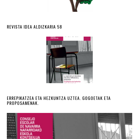
REVISTA IDEA ALDIZKARIA 58
ERREPIKATZEA ETA HEZKUNTZA UZTEA. GOGOETAK ETA
PROPOSAMENAK.