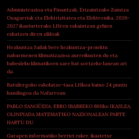
Administrazioa eta Finantzak, Erizaintzako Zaintza
Osagarriak eta Elektrizitatea eta Elektronika, 2026-
2027 ikasturterako LHren eskaintzan gehien
eskatzen diren zikloak
Hezkuntza Sailak bere hezkuntza-proiektu
nabarmenen klimatizazioa aurreikusten du eta
babesleku klimatikoen sare bat sortzeko lanean ari
da.
Batxilergoko eskolatze-tasa LHkoa baino 24 puntu
handiagoa da Nafarroan
PABLO SANGÜESA, EBRO IBARREKO BHIko IKASLEA,
OLINPIADA MATEMATIKO NAZIONALEAN PARTE
HARTU DU
Garapen informatiko berriei esker, ikastetxe