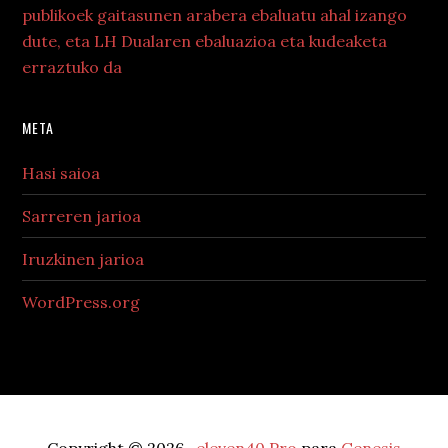
publikoek gaitasunen arabera ebaluatu ahal izango
dute, eta LH Dualaren ebaluazioa eta kudeaketa
erraztuko da
META
Hasi saioa
Sarreren jarioa
Iruzkinen jarioa
WordPress.org