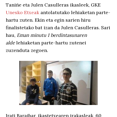
Taniñe eta Julen Casulleras ikasleek, GKE
Unesko Etxeak
antolatutako lehiaketan parte-
hartu zuten. Ekin eta egin sarien hiru
finalistetako bat izan da Julen Casulleras. Sari
hau,
Eman minutu 1 berdintasunaren
alde
lehiaketan parte-hartu zutenei
zuzenduta zegoen.
Irati Baraibar, ikastetxearen irakasleak, 60