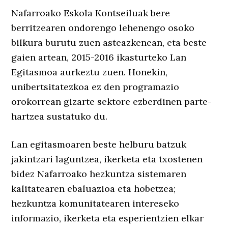
Nafarroako Eskola Kontseiluak bere
berritzearen ondorengo lehenengo osoko
bilkura burutu zuen asteazkenean, eta beste
gaien artean, 2015-2016 ikasturteko Lan
Egitasmoa aurkeztu zuen. Honekin,
unibertsitatezkoa ez den programazio
orokorrean gizarte sektore ezberdinen parte-
hartzea sustatuko du.
Lan egitasmoaren beste helburu batzuk
jakintzari laguntzea, ikerketa eta txostenen
bidez Nafarroako hezkuntza sistemaren
kalitatearen ebaluazioa eta hobetzea;
hezkuntza komunitatearen intereseko
informazio, ikerketa eta esperientzien elkar