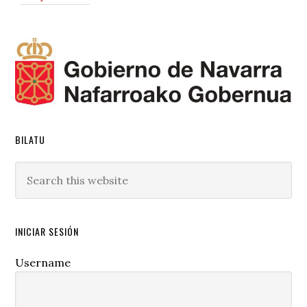
Sidebar
BILATU
Search
this
website
INICIAR SESIÓN
Username