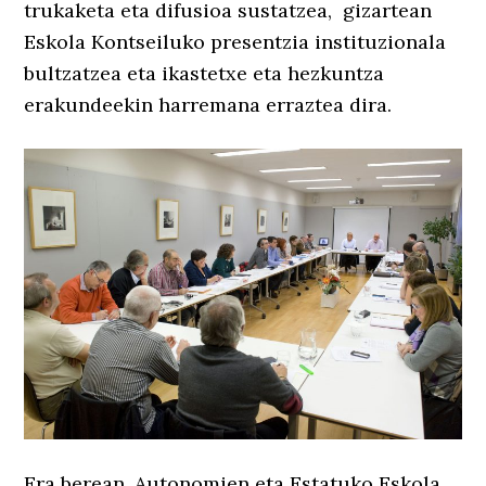
trukaketa eta difusioa sustatzea, gizartean
Eskola Kontseiluko presentzia instituzionala
bultzatzea eta ikastetxe eta hezkuntza
erakundeekin harremana erraztea dira.
Era berean, Autonomien eta Estatuko Eskola