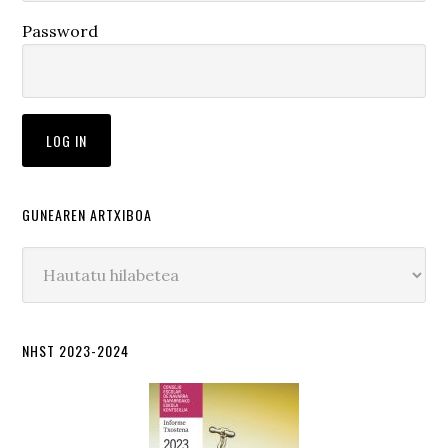
Password
GUNEAREN ARTXIBOA
Gunearen
artxiboa
NHST 2023-2024