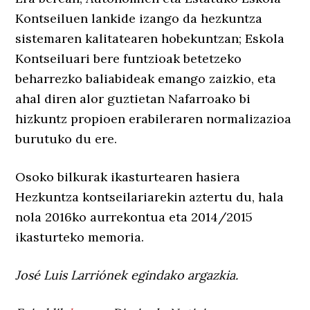
Kontseiluen lankide izango da hezkuntza
sistemaren kalitatearen hobekuntzan; Eskola
Kontseiluari bere funtzioak betetzeko
beharrezko baliabideak emango zaizkio, eta
ahal diren alor guztietan Nafarroako bi
hizkuntz propioen erabileraren normalizazioa
burutuko du ere.
Osoko bilkurak ikasturtearen hasiera
Hezkuntza kontseilariarekin aztertu du, hala
nola 2016ko aurrekontua eta 2014/2015
ikasturteko memoria.
José Luis Larriónek egindako argazkia.