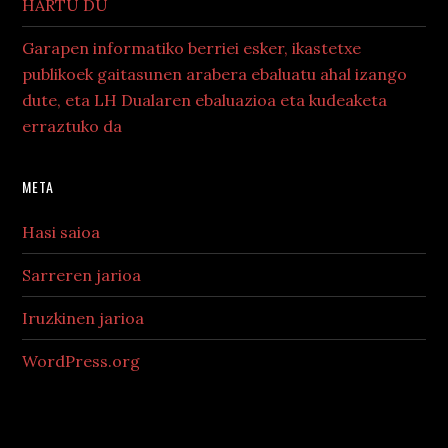
HARTU DU
Garapen informatiko berriei esker, ikastetxe
publikoek gaitasunen arabera ebaluatu ahal izango
dute, eta LH Dualaren ebaluazioa eta kudeaketa
erraztuko da
META
Hasi saioa
Sarreren jarioa
Iruzkinen jarioa
WordPress.org