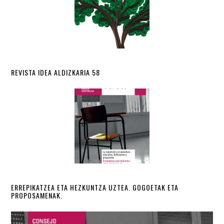
REVISTA IDEA ALDIZKARIA 58
ERREPIKATZEA ETA HEZKUNTZA UZTEA. GOGOETAK ETA
PROPOSAMENAK.