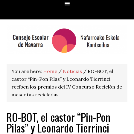
Skip
Skip
Skip
Skip
to
to
to
to
primary
main
primary
footer
navigation
content
sidebar
You are here:
Home
/
Noticias
/
RO-BOT, el
castor “Pin-Pon Pilas” y Leonardo Tierrinci
reciben los premios del IV Concurso Reciclón de
mascotas recicladas
RO-BOT, el castor “Pin-Pon
Pilas” y Leonardo Tierrinci