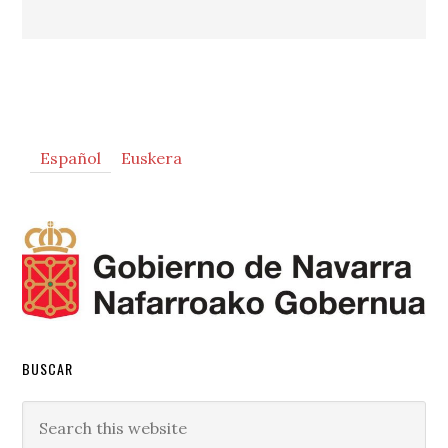
Primary
Español
Euskera
Sidebar
BUSCAR
Search
this