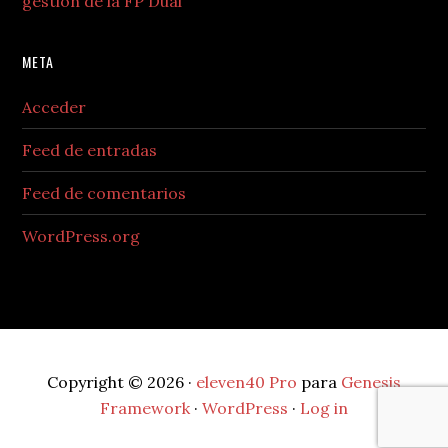
gestión de la FP Dual
META
Acceder
Feed de entradas
Feed de comentarios
WordPress.org
Copyright © 2026 ·
eleven40 Pro
para
Genesis
Framework
·
WordPress
·
Log in