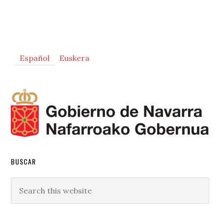
Primary
Español
Euskera
Sidebar
BUSCAR
Search
this
website