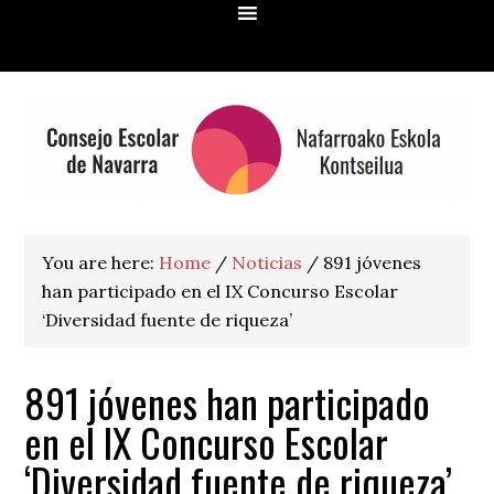
Skip
Skip
Skip
Skip
to
to
to
to
primary
main
primary
footer
navigation
content
sidebar
You are here:
Home
/
Noticias
/
891 jóvenes
han participado en el IX Concurso Escolar
‘Diversidad fuente de riqueza’
891 jóvenes han participado
en el IX Concurso Escolar
‘Diversidad fuente de riqueza’